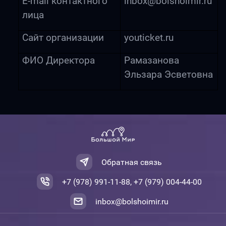
E
-
mail
контактного
inbox@bolshoimir.ru
лица
Сайт организации
youticket.ru
ФИО Директора
Рамазанова
Эльзара Эсветовна
Обратная связь
+7 (978) 991-11-88, +7 (979) 004-44-00
inbox@bolshoimir.ru