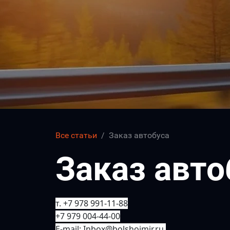
Все статьи
Заказ автобуса
Заказ авто
т. +7 978 991-11-88
+7 979 004-44-00
E-mail: Inbox@bolshoimir.ru