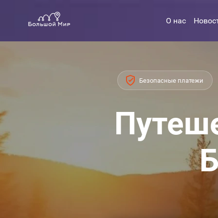
О нас
Новос
Безопасные платежи
Путеше
Б