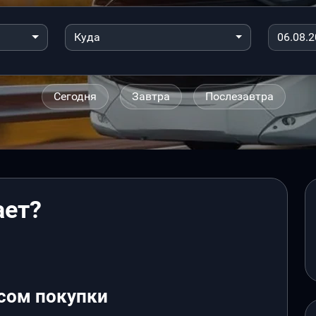
Куда
Сегодня
Завтра
Послезавтра
ает?
сом покупки