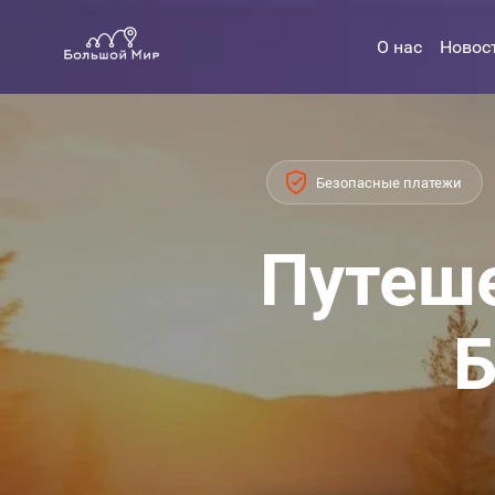
О нас
Новос
Безопасные платежи
Путеше
Б