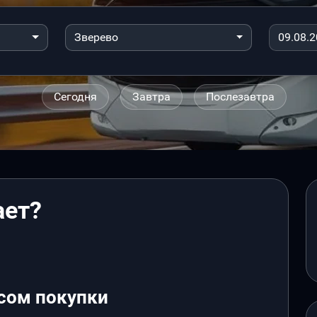
Зверево
Сегодня
Завтра
Послезавтра
ает?
сом покупки