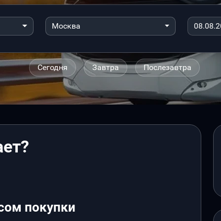
Москва
Сегодня
Завтра
Послезавтра
ает?
сом покупки