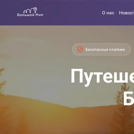
О нас
Новос
Безопасные платежи
Путеше
Б