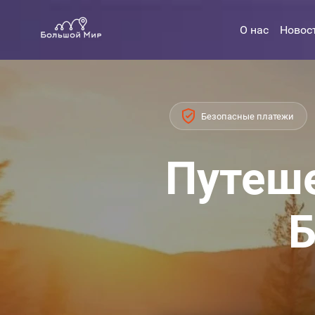
О нас
Новос
Безопасные платежи
Путеше
Б