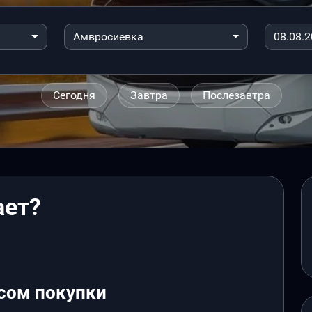
Амвросиевка
Сегодня
Завтра
Послезавтра
ает?
сом покупки