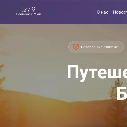
О нас
Новос
Безопасные платежи
Путеше
Б