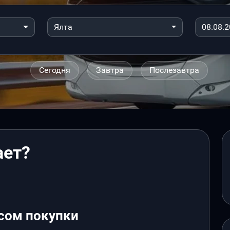
Ялта
Сегодня
Завтра
Послезавтра
ает?
сом покупки