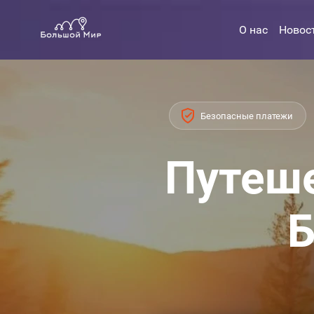
О нас
Новос
Безопасные платежи
Путеше
Б