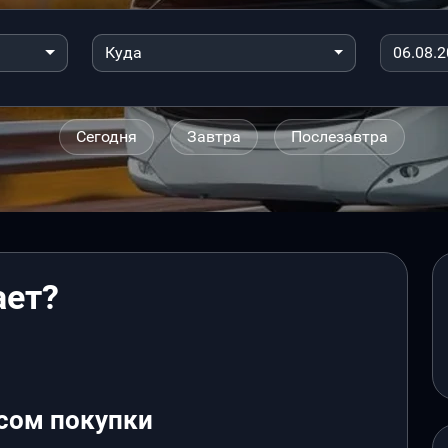
Куда
Сегодня
Завтра
Послезавтра
ает?
сом покупки