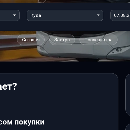
Куда
Сегодня
Завтра
Послезавтра
ает?
сом покупки