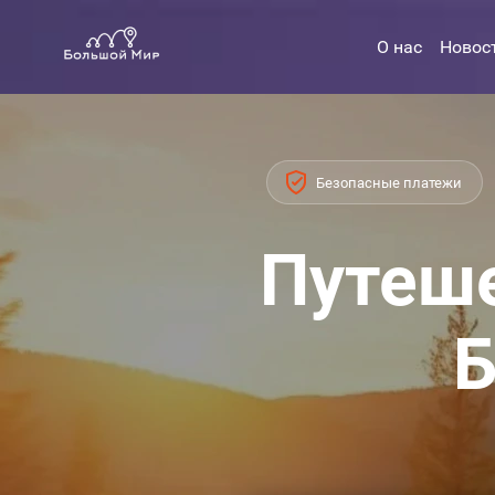
О нас
Новос
Безопасные платежи
Путеше
Б