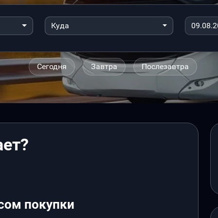
Куда
Сегодня
Завтра
Послезавтра
ает?
сом покупки