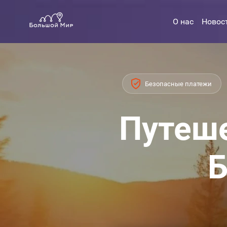
О нас
Новос
Безопасные платежи
Путеше
Б