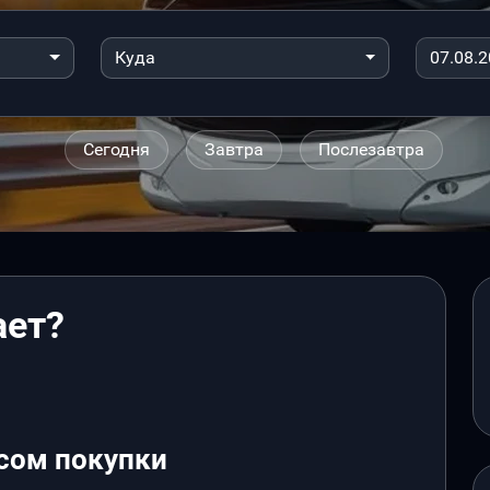
Куда
Сегодня
Завтра
Послезавтра
ает?
сом покупки