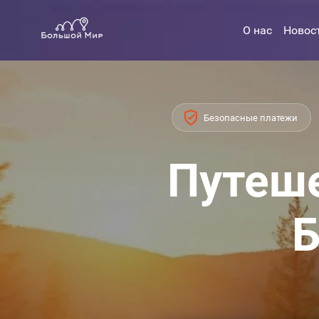
О нас
Новос
Безопасные платежи
Путеше
Б