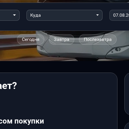
Куда
Сегодня
Завтра
Послезавтра
ает?
сом покупки