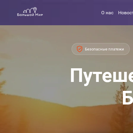
О нас
Новос
Безопасные платежи
Путеше
Б