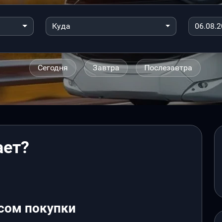
Куда
Сегодня
Завтра
Послезавтра
ает?
сом покупки