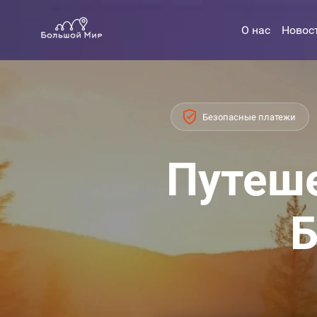
О нас
Новос
Безопасные платежи
Путеше
Б