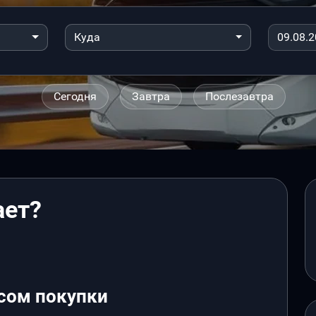
Куда
Сегодня
Завтра
Послезавтра
ает?
сом покупки