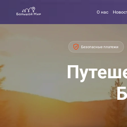
О нас
Новос
Безопасные платежи
Путеше
Б