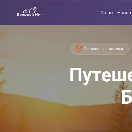
О нас
Новос
Безопасные платежи
Путеше
Б