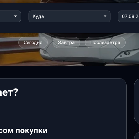
Куда
Сегодня
Завтра
Послезавтра
ает?
сом покупки