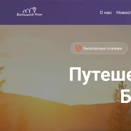
О нас
Новос
Безопасные платежи
Путеше
Б