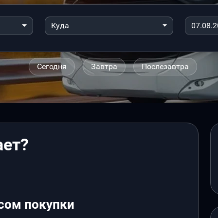
Куда
Сегодня
Завтра
Послезавтра
ает?
сом покупки