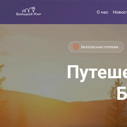
О нас
Новос
Безопасные платежи
Путеше
Б