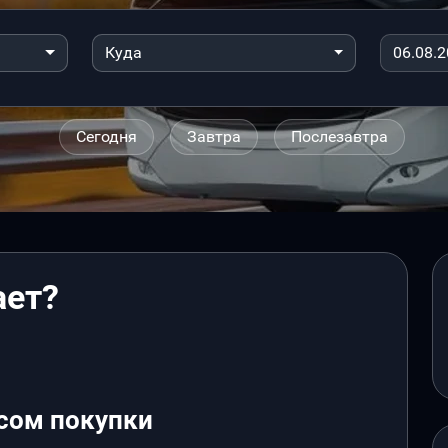
Куда
Сегодня
Завтра
Послезавтра
ает?
сом покупки