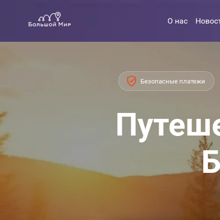
О нас
Новос
Безопасные платежи
Путеше
Б