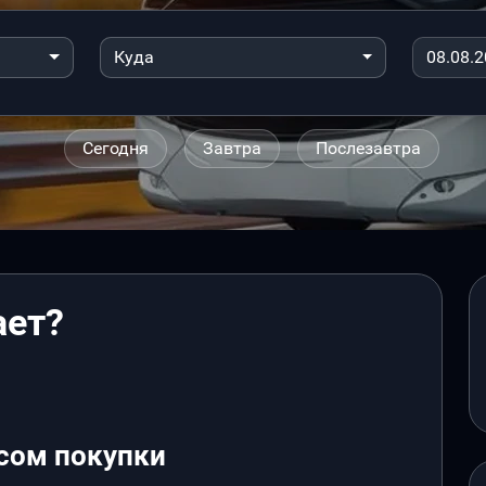
Куда
Сегодня
Завтра
Послезавтра
ает?
сом покупки