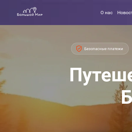
О нас
Новос
Безопасные платежи
Путеше
Б